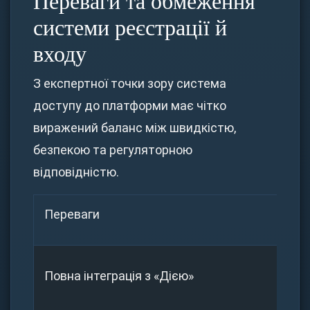
Переваги та обмеження
системи реєстрації й
входу
З експертної точки зору система
доступу до платформи має чітко
виражений баланс між швидкістю,
безпекою та регуляторною
відповідністю.
Переваги
Об
Вер
Повна інтеграція з «Дією»
ви