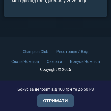
методів підтвердження у 2026 році.
Champion Club
Реєстрація / Вхід
Слоти Чемпіон
Скачати
Бонуси Чемпіон
Copyright © 2026
Бонус за депозит від 100 грн та до 50 FS
Бонус за депозит від 100 грн та до 50 FS
ОТРИМАТИ
ОТРИМАТИ